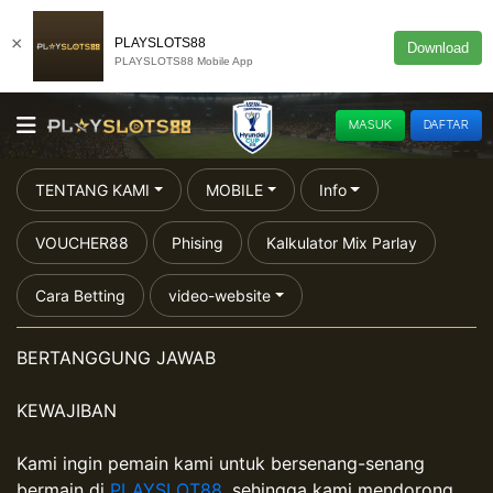
×
PLAYSLOTS88
Download
PLAYSLOTS88 Mobile App
MASUK
DAFTAR
TENTANG KAMI
MOBILE
Info
VOUCHER88
Phising
Kalkulator Mix Parlay
Cara Betting
video-website
BERTANGGUNG JAWAB
KEWAJIBAN
Kami ingin pemain kami untuk bersenang-senang
bermain di
PLAYSLOT88
, sehingga kami mendorong