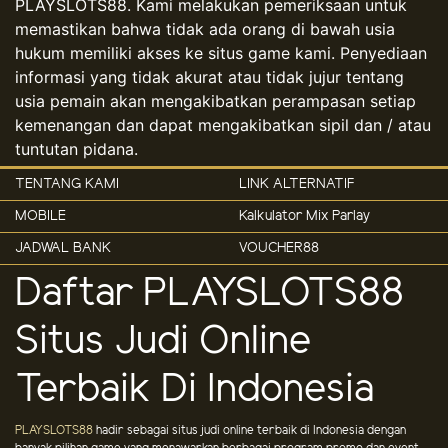
PLAYSLOTS88. Kami melakukan pemeriksaan untuk
memastikan bahwa tidak ada orang di bawah usia
hukum memiliki akses ke situs game kami. Penyediaan
informasi yang tidak akurat atau tidak jujur tentang
usia pemain akan mengakibatkan perampasan setiap
kemenangan dan dapat mengakibatkan sipil dan / atau
tuntutan pidana.
TENTANG KAMI
LINK ALTERNATIF
MOBILE
Kalkulator Mix Parlay
JADWAL BANK
VOUCHER88
Daftar PLAYSLOTS88
Situs Judi Online
Terbaik Di Indonesia
PLAYSLOTS88
hadir sebagai situs judi online terbaik di Indonesia dengan