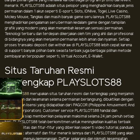
banyak pilihan game yang menawarkan berbagai program promo dan event
menarik. PLAYSLOTS88 adalah situs pelopor yang menghadirkan banyak jenis
permainan dalam 1 akun seperti E-sport, Slots, IDNlive, Togel, Live Casino,
Mickey Mouse, Tangkas dan masih banyak game seru lainnya. PLAYSLOTS88
menghadirkan pengalaman seru bermain kedalam game dengan tampilan
grafik yang modern yang akan menambah keseruan sensasi permainan.
Teknologi terbaru dan terdepan dikerjakan oleh tim yang ahli dan profesional
di bidangnya yang akan menjamin permainan lebih aman dan nyaman. Setiap
proses transaksi deposit dan withdraw di PLAYSLOTS88 lebih cepat karena
di support banyak pilihan bank swasta terbaik juga berbagai pilihan metode
pembayaran terpopuler seperti, Virtual Account, E-Wallet.
Situs Taruhan Resmi
Terlengkap PLAYSLOTS88
PLAYSLOTS88
merupakan situs taruhan resmi dan terlengkap yang menjamin
kenyamanan dan keamanan selama permainan berlangsung, dibuktikan dengan
legalitas dan lisensi yang didapatkan dari PAGCOR (Philippine Amusement And
Gaming Corporation). Customer service PLAYSLOTS88 handal dan
profesional siap memberikan pelayanan maksimal selama 24 jam penuh setiap
hari. PLAYSLOTS88 telah berkomitmen untuk meningkatkan kualitas terbaik
melalui fasilitas dan fitur-fitur yang diberikan seperti video tutorial, panduan
betting, link alternatif dan fitur menarik lainnya dari PLAYSLOTS88 yang akan
membantu menuju kemenangan. Daftar sekarang dan nikmati kesempatan