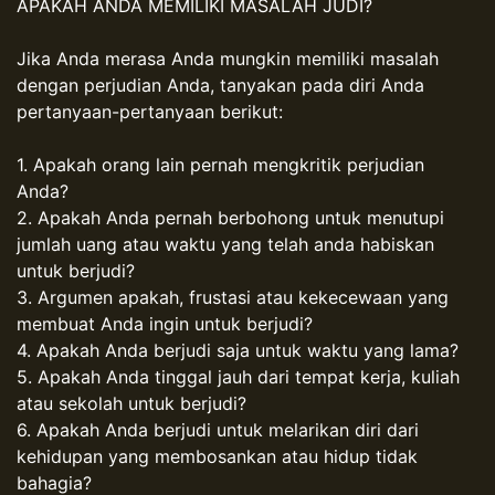
APAKAH ANDA MEMILIKI MASALAH JUDI?
Jika Anda merasa Anda mungkin memiliki masalah
dengan perjudian Anda, tanyakan pada diri Anda
pertanyaan-pertanyaan berikut:
1. Apakah orang lain pernah mengkritik perjudian
Anda?
2. Apakah Anda pernah berbohong untuk menutupi
jumlah uang atau waktu yang telah anda habiskan
untuk berjudi?
3. Argumen apakah, frustasi atau kekecewaan yang
membuat Anda ingin untuk berjudi?
4. Apakah Anda berjudi saja untuk waktu yang lama?
5. Apakah Anda tinggal jauh dari tempat kerja, kuliah
atau sekolah untuk berjudi?
6. Apakah Anda berjudi untuk melarikan diri dari
kehidupan yang membosankan atau hidup tidak
bahagia?